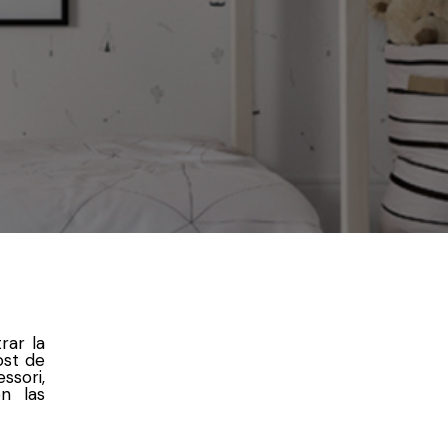
rar la
ost de
ssori,
n las