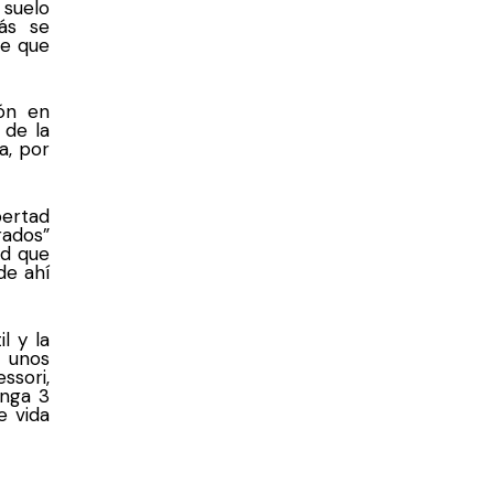
 suelo
ás se
de que
ón en
 de la
a, por
bertad
rados”
ad que
de ahí
l y la
 unos
ssori,
enga 3
e vida