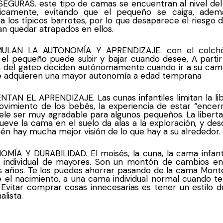
EGURAS. este tipo de camas se encuentran al nivel del
ticamente, evitando que el pequeño se caiga, adem
na los típicos barrotes, por lo que desaparece el riesgo 
n quedar atrapados en ellos.
MULAN LA AUTONOMÍA Y APRENDIZAJE. con el colch
 el pequeño puede subir y bajar cuando desee, A partir
 del gateo deciden autónomamente cuando ir a su cam
e adquieren una mayor autonomía a edad temprana
TAN EL APRENDIZAJE. Las cunas infantiles limitan la li
vimiento de los bebés, la experiencia de estar “encer
ele ser muy agradable para algunos pequeños. La libert
eve la cama en el suelo da alas a la exploración, y des
én hay mucha mejor visión de lo que hay a su alrededor.
MÍA Y DURABILIDAD. El moisés, la cuna, la cama infanti
 individual de mayores. Son un montón de cambios en
 años. Te los puedes ahorrar pasando de la cama Monte
 el nacimiento, a una cama individual normal cuando t
 Evitar comprar cosas innecesarias es tener un estilo d
alista.