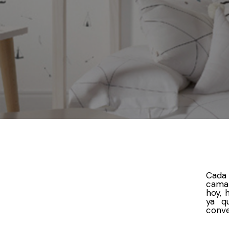
Cada 
cama 
hoy, 
ya q
conve