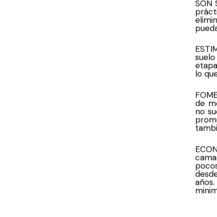
SON S
prác
elimi
pueda
ESTI
suelo
etapa
lo qu
FOMEN
de mo
no su
promu
tambi
ECONO
cama
pocos
desde
años.
minim