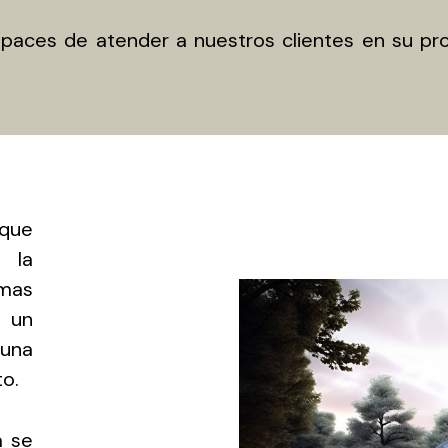
aces de atender a nuestros clientes en su prop
que
y la
emas
n un
 una
to.
a se