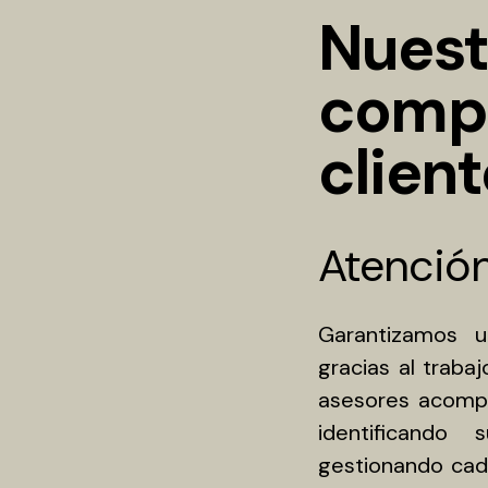
Nuest
compr
client
Atención
Garantizamos 
gracias al traba
asesores acompa
identificando
gestionando cada