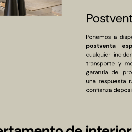
Postven
Ponemos a dispo
postventa espe
cualquier incide
transporte y m
garantía del pr
una respuesta r
confianza depos
rtamento de interio