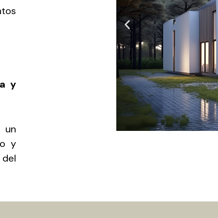
ntos
ca y
a un
do y
 del