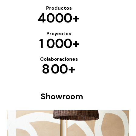
Productos
4
0
0
0
+
Proyectos
1
0
0
0
+
Colaboraciones
8
0
0
+
Showroom