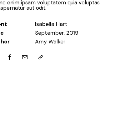
o enim ipsam voluptatem quia voluptas
aspernatur aut odit.
ent
Isabella Hart
te
September, 2019
thor
Amy Walker