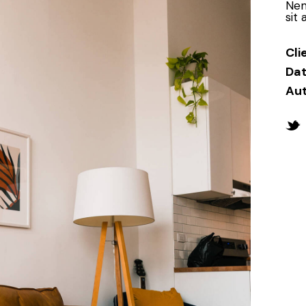
Nem
sit 
Cli
Da
Au