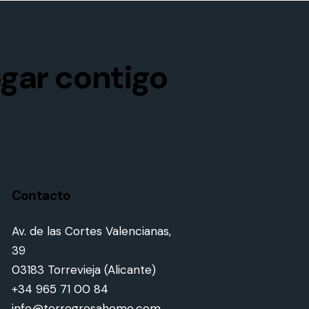
gar contigo
Contacto
Av. de las Cortes Valencianas,
39
03183 Torrevieja (Alicante)
+34 965 71 00 84
info@torregrosahome.com