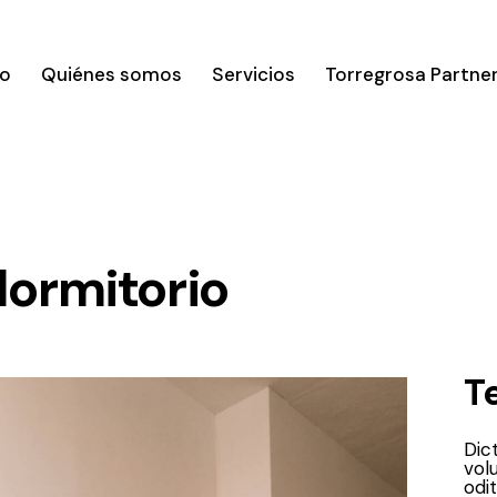
io
Quiénes somos
Servicios
Torregrosa Partne
ormitorio
T
Dic
vol
odit