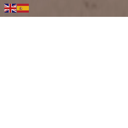
Exposición
En
Torregrosa Home Design
te espera una de
las exposiciones más completas del sector:
7.500 m² de inspiración
, con ambientes reales
que muestran estilos modernos,
contemporáneos, nórdicos, industriales y
mediterráneos.
Un recorrido por salones, dormitorios, terrazas,
descanso, iluminación, cocinas, cortinas y
decoración, con
firmas nacionales e
internacionales
seleccionadas por su calidad y
diseño.